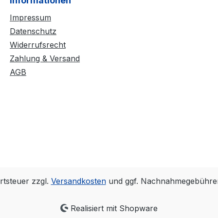
Informationen
on geprüft, bevor diese
auf Funktion geprüft, be
em Rechenzentrum
in unserem Rechenzent
Impressum
ird.
abgelegt wird.
Datenschutz
den die
Dabei werden die
Widerrufsrecht
kfunktionen CHECK,
Datenbankfunktionen C
Zahlung & Versand
nd OPTIMIZE verwendet.
REPAIR und OPTIMIZE v
AGB
zungen:
Voraussetzungen:
tionierender
- Ein funktionierender
ervice, welcher
emis.webservice, welche
 erreichbar sein muss, da
öffentlich erreichbar sei
r die Übertragung
dieser für die Übertragu
 wird.
verwendet wird.
ktionierende
- Eine funktionierende
erbindung.
Internetverbindung.
is.version 2022.1.1.
- Mind. emis.version 2022.
rtsteuer zzgl.
Versandkosten
und ggf. Nachnahmegebühren
Der
Realisiert mit Shopware
sicherungsverfahren-
Datenbanksicherungsver