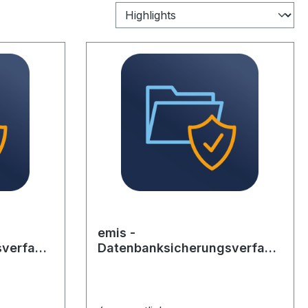
emis -
verfahr
Datenbanksicherungsverfahr
lich
en-Vertrag, 4x monatlich