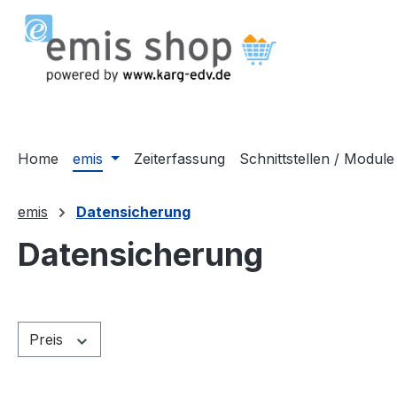
m Hauptinhalt springen
Zur Suche springen
Zur Hauptnavigation springen
Home
emis
Zeiterfassung
Schnittstellen / Module
emis
Datensicherung
Datensicherung
Preis