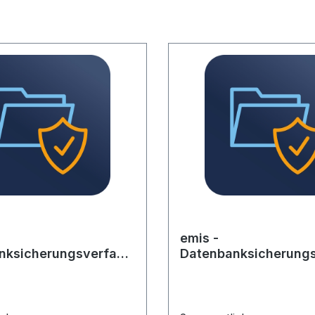
emis -
nksicherungsverfahr
Datenbanksicherungs
ag, 1x monatlich
en-Vertrag, 2x monat