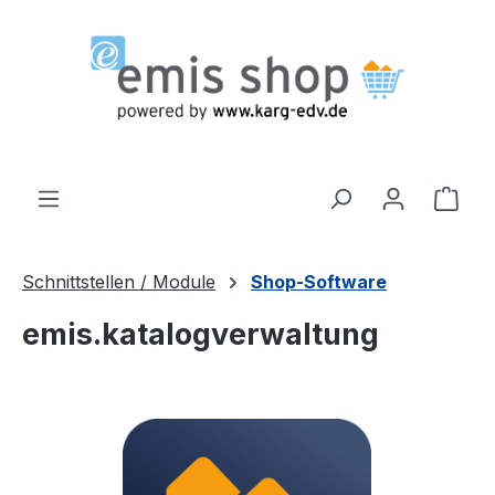
Zum Hauptinhalt springen
Ware
Schnittstellen / Module
Shop-Software
emis.katalogverwaltung
Bildergalerie überspringen