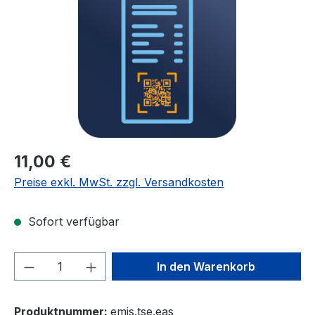
Regulärer Preis:
11,00 €
Preise exkl. MwSt. zzgl. Versandkosten
Sofort verfügbar
Produkt Anzahl: Gib den gewünschten We
In den Warenkorb
Produktnummer:
emis.tse.eas